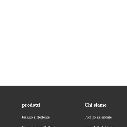
prodotti
Chi siamo
tessuto riflettente
Profilo aziendale