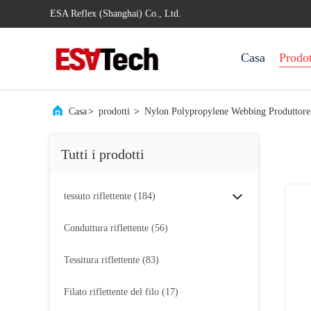
ESA Reflex (Shanghai) Co., Ltd.
Casa
Prodot
Casa
>
prodotti
>
Nylon Polypropylene Webbing Produttore
Tutti i prodotti
tessuto riflettente
(184)
Conduttura riflettente
(56)
Tessitura riflettente
(83)
Filato riflettente del filo
(17)