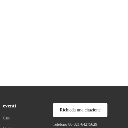
eventi
Richieda una citazione
Casi
Telefono 86-021-64275629