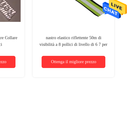
ure Collare
nastro elastico riflettente 50m di
ci
visibilità a 8 pollici di livello di 6 7 per
l'indumento dell'abbigliamento
ezzo
Ottenga il migliore prezzo