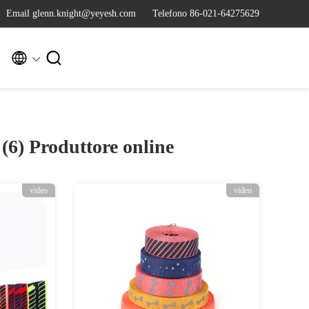
Email glenn.knight@yeyesh.com
Telefono 86-021-64275629


 (6)
Produttore online
video
video