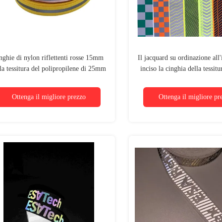
nghie di nylon riflettenti rosse 15mm
Il jacquard su ordinazione all
la tessitura del polipropilene di 25mm
inciso la cinghia della tessit
r lo zaino delle scarpe delle uniformi
Woven Polyester Nylon Re
Ottenga il migliore prezzo
Ottenga il migliore pr