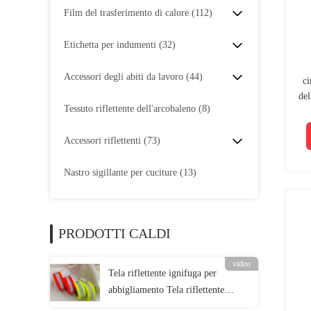
Film del trasferimento di calore
(112)
Etichetta per indumenti
(32)
Accessori degli abiti da lavoro
(44)
ci
del
Tessuto riflettente dell'arcobaleno
(8)
pe
Accessori riflettenti
(73)
Nastro sigillante per cuciture
(13)
PRODOTTI CALDI
video
Tela riflettente ignifuga per
abbigliamento Tela riflettente
ignifuga EN 20471 Classe 2