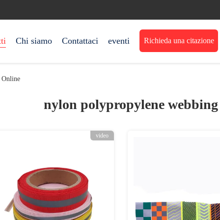
ti
Chi siamo
Contattaci
eventi
Richieda una citazione
 Online
nylon polypropylene webbing
video