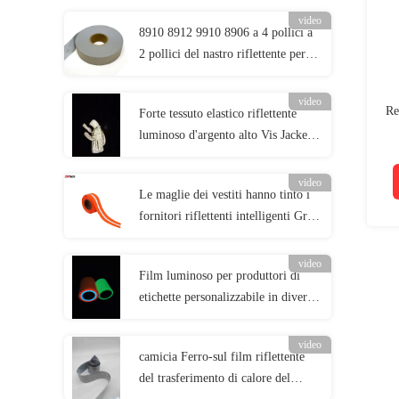
video
8910 8912 9910 8906 a 4 pollici a
2 pollici del nastro riflettente per
l'abbigliamento di sicurezza stradale
video
Re
Forte tessuto elastico riflettente
luminoso d'argento alto Vis Jacket
Material EN20471 ANSI107
video
Le maglie dei vestiti hanno tinto i
fornitori riflettenti intelligenti Grey
Green Reflective Fabric Tape del
tessuto
video
Film luminoso per produttori di
etichette personalizzabile in diverse
dimensioni
video
camicia Ferro-sul film riflettente
del trasferimento di calore del