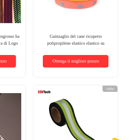
'ingrosso ha
Guinzaglio del cane ricoperto
ura di Logo
polipropilene elastico elastico su
flective
ordinazione del nastro della tessitura del
jacquard del poliestere
ezzo
Ottenga il migliore prezzo
video