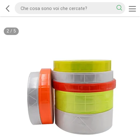
2
/
5