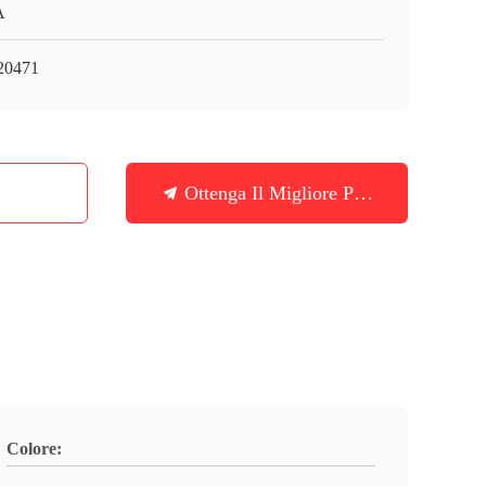
A
20471
Ottenga Il Migliore Prezzo
Colore: