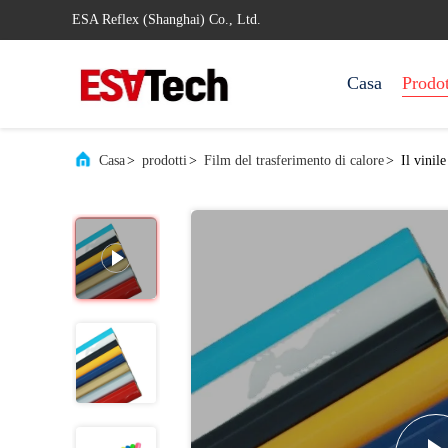
ESA Reflex (Shanghai) Co., Ltd.
Casa
Prodot
Casa
>
prodotti
>
Film del trasferimento di calore
>
Il vinil