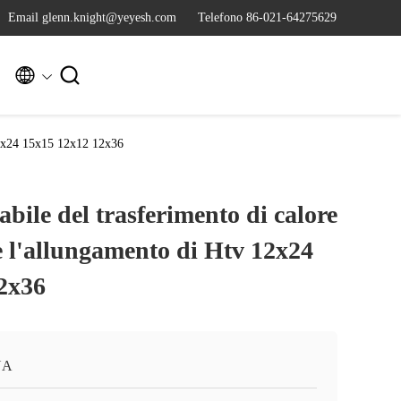
Email glenn.knight@yeyesh.com
Telefono 86-021-64275629


v 12x24 15x15 12x12 12x36
abile del trasferimento di calore
te l'allungamento di Htv 12x24
2x36
NA