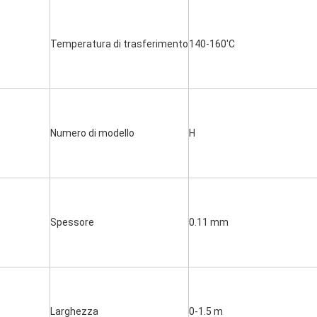
Temperatura di trasferimento
140-160'C
Numero di modello
H
Spessore
0.11 mm
Larghezza
0-1.5 m