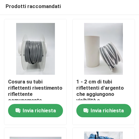
Prodotti raccomandati
Cosura su tubi
1 - 2 cm di tubi
riflettenti rivestimento
riflettenti d'argento
riflettente
che aggiungono
Casa
comunemente
visibilità e
utilizzato in varie
caratteristiche di
Invia richiesta
Invia richiesta
applicazioni
sicurezza agli
Prodotti
indumenti
Chi siamo