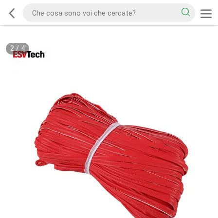
2
/
4