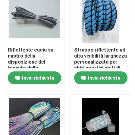
Fatory Tour
Controllo di qualità
Riflettente cucia su
Strappo riflettente ad
Contattaci
nastro della
alta visibilità larghezza
disposizione del
personalizzata per
tessuto della
abiti sportivi abiti di
sicurezza per
sicurezza
notizie
Invia richiesta
Invia richiesta
abbigliamento Xeno
olografico al neon
iridescente
Tutti i casi
Richiedere un preventivo
tessuto riflettente