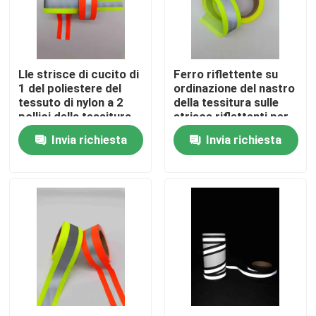
Fatory Tour
Lle strisce di cucito di
Ferro riflettente su
Controllo di qualità
1 del poliestere del
ordinazione del nastro
tessuto di nylon a 2
della tessitura sulle
pollici della tessitura
strisce riflettenti per
Contattaci
cinghia del nastro per
la borsa della cintura
Invia richiesta
Invia richiesta
l'arancia della fascia
di sicurezza
grigia
dell'abbigliamento
notizie
Tutti i casi
Richiedere un preventivo
tessuto riflettente