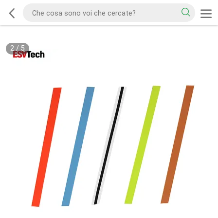
2
/
5