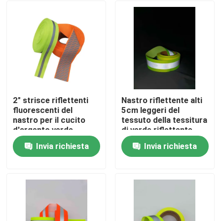
2" strisce riflettenti
Nastro riflettente alti
fluorescenti del
5cm leggeri del
nastro per il cucito
tessuto della tessitura
d'argento verde
di verde riflettente
dell'abbigliamento
fluorescente del
Invia richiesta
Invia richiesta
delle scale sui bagagli
nastro
Casa
Prodotti
Chi siamo