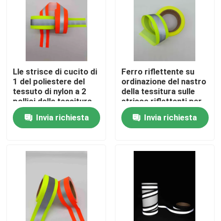
Fatory Tour
Controllo di qualità
Lle strisce di cucito di
Ferro riflettente su
1 del poliestere del
ordinazione del nastro
Contattaci
tessuto di nylon a 2
della tessitura sulle
pollici della tessitura
strisce riflettenti per
cinghia del nastro per
la borsa della cintura
Invia richiesta
Invia richiesta
l'arancia della fascia
di sicurezza
notizie
grigia
dell'abbigliamento
Tutti i casi
Richiedere un preventivo
tessuto riflettente