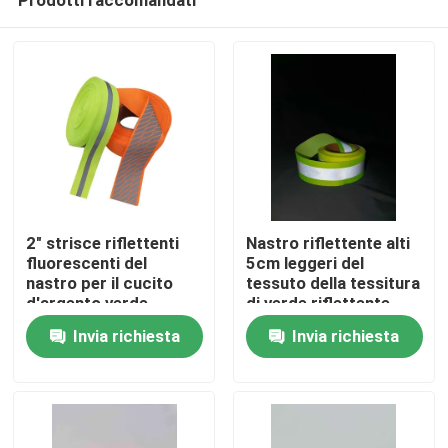
2" strisce riflettenti
Nastro riflettente alti
fluorescenti del
5cm leggeri del
nastro per il cucito
tessuto della tessitura
d'argento verde
di verde riflettente
Casa
dell'abbigliamento
fluorescente del
Invia richiesta
Invia richiesta
delle scale sui bagagli
nastro
Prodotti
Chi siamo