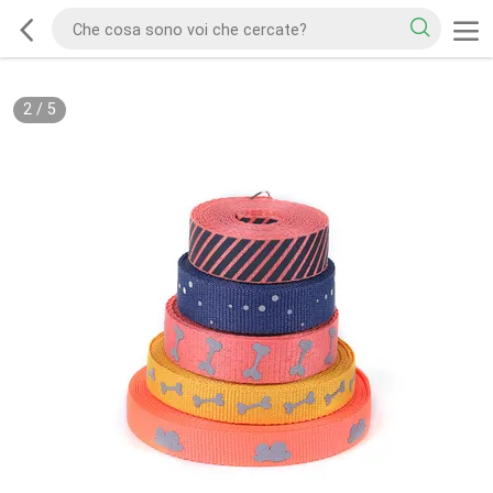
2
/
5